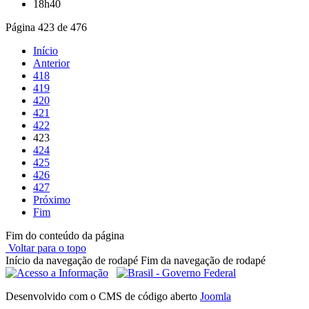
18h40
Página 423 de 476
Início
Anterior
418
419
420
421
422
423
424
425
426
427
Próximo
Fim
Fim do conteúdo da página
Voltar para o topo
Início da navegação de rodapé
Fim da navegação de rodapé
Desenvolvido com o CMS de código aberto
Joomla