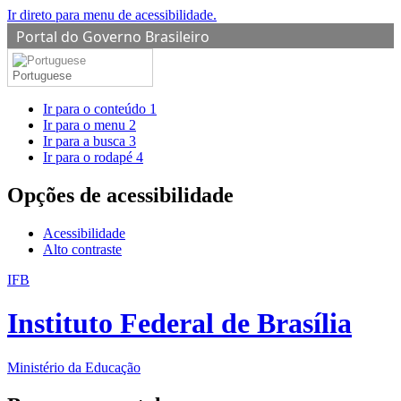
Ir direto para menu de acessibilidade.
Portal do Governo Brasileiro
Portuguese
Ir para o conteúdo
1
Ir para o menu
2
Ir para a busca
3
Ir para o rodapé
4
Opções de acessibilidade
Acessibilidade
Alto contraste
IFB
Instituto Federal de Brasília
Ministério da Educação