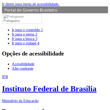
Ir direto para menu de acessibilidade.
Portal do Governo Brasileiro
Portuguese
Ir para o conteúdo
1
Ir para o menu
2
Ir para a busca
3
Ir para o rodapé
4
Opções de acessibilidade
Acessibilidade
Alto contraste
IFB
Instituto Federal de Brasília
Ministério da Educação