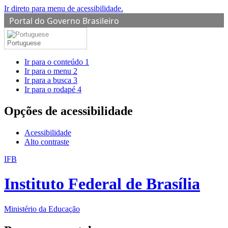
Ir direto para menu de acessibilidade.
Portal do Governo Brasileiro
Portuguese
Ir para o conteúdo
1
Ir para o menu
2
Ir para a busca
3
Ir para o rodapé
4
Opções de acessibilidade
Acessibilidade
Alto contraste
IFB
Instituto Federal de Brasília
Ministério da Educação