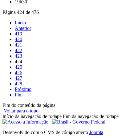
19h30
Página 424 de 476
Início
Anterior
419
420
421
422
423
424
425
426
427
428
Próximo
Fim
Fim do conteúdo da página
Voltar para o topo
Início da navegação de rodapé
Fim da navegação de rodapé
Desenvolvido com o CMS de código aberto
Joomla