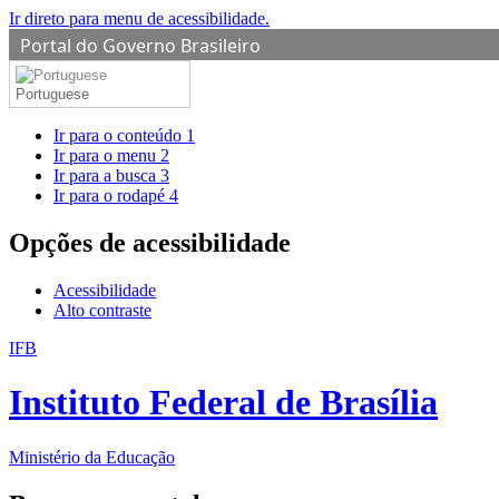
Ir direto para menu de acessibilidade.
Portal do Governo Brasileiro
Portuguese
Ir para o conteúdo
1
Ir para o menu
2
Ir para a busca
3
Ir para o rodapé
4
Opções de acessibilidade
Acessibilidade
Alto contraste
IFB
Instituto Federal de Brasília
Ministério da Educação