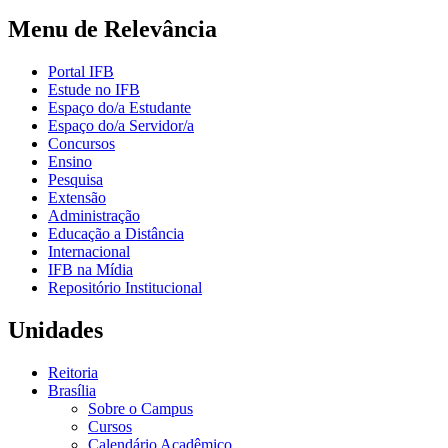
Menu de Relevância
Portal IFB
Estude no IFB
Espaço do/a Estudante
Espaço do/a Servidor/a
Concursos
Ensino
Pesquisa
Extensão
Administração
Educação a Distância
Internacional
IFB na Mídia
Repositório Institucional
Unidades
Reitoria
Brasília
Sobre o Campus
Cursos
Calendário Acadêmico