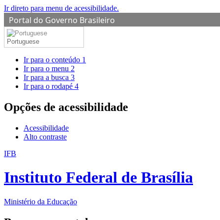
Ir direto para menu de acessibilidade.
Portal do Governo Brasileiro
Portuguese
Ir para o conteúdo
1
Ir para o menu
2
Ir para a busca
3
Ir para o rodapé
4
Opções de acessibilidade
Acessibilidade
Alto contraste
IFB
Instituto Federal de Brasília
Ministério da Educação