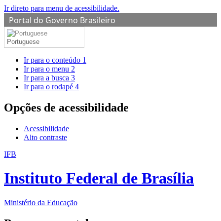
Ir direto para menu de acessibilidade.
Portal do Governo Brasileiro
Portuguese
Ir para o conteúdo
1
Ir para o menu
2
Ir para a busca
3
Ir para o rodapé
4
Opções de acessibilidade
Acessibilidade
Alto contraste
IFB
Instituto Federal de Brasília
Ministério da Educação