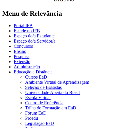
Menu de Relevância
Portal IFB
Estude no IFB
Espaço do/a Estudante
Espaço do/a Servidor/a
Concursos
Ensino
Pesquisa
Extensão
Administração
Educação a Distância
Cursos EaD
Ambiente Virtual de Aprendizagem
Seleção de Bolsistas
Universidade Aberta do Brasil
Escola Virtual
Centro de Referência
Trilha de Formação em EaD
Fórum EaD
Proedu
Legislação EaD