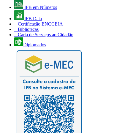
IFB em Números
IFB Data
Certificação ENCCEJA
Bibliotecas
Carta de Serviços ao Cidadão
Diplomados