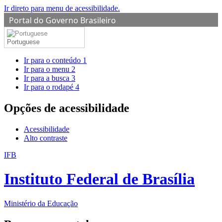
Ir direto para menu de acessibilidade.
Portal do Governo Brasileiro
Portuguese
Ir para o conteúdo
1
Ir para o menu
2
Ir para a busca
3
Ir para o rodapé
4
Opções de acessibilidade
Acessibilidade
Alto contraste
IFB
Instituto Federal de Brasília
Ministério da Educação