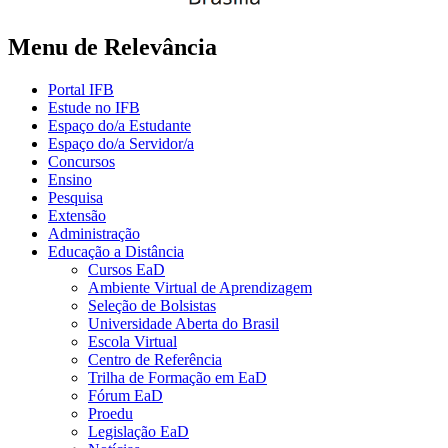
Menu de Relevância
Portal IFB
Estude no IFB
Espaço do/a Estudante
Espaço do/a Servidor/a
Concursos
Ensino
Pesquisa
Extensão
Administração
Educação a Distância
Cursos EaD
Ambiente Virtual de Aprendizagem
Seleção de Bolsistas
Universidade Aberta do Brasil
Escola Virtual
Centro de Referência
Trilha de Formação em EaD
Fórum EaD
Proedu
Legislação EaD