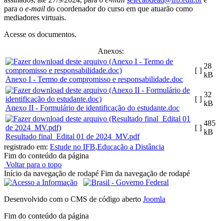
para o
e-mail
do coordenador do curso em que atuarão como
mediadores virtuais.
Acesse os documentos.
Anexos:
28
[ ]
kB
Anexo I - Termo de compromisso e responsabilidade.doc
32
[ ]
kB
Anexo II - Formulário de identificação do estudante.doc
485
[ ]
kB
Resultado final_Edital 01 de 2024_MV.pdf
registrado em:
Estude no IFB
,
Educação a Distância
Fim do conteúdo da página
Voltar para o topo
Início da navegação de rodapé
Fim da navegação de rodapé
Desenvolvido com o CMS de código aberto
Joomla
Fim do conteúdo da página