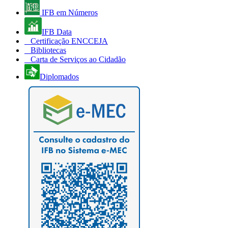
IFB em Números
IFB Data
Certificação ENCCEJA
Bibliotecas
Carta de Serviços ao Cidadão
Diplomados