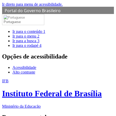
Ir direto para menu de acessibilidade.
Portal do Governo Brasileiro
Portuguese
Ir para o conteúdo
1
Ir para o menu
2
Ir para a busca
3
Ir para o rodapé
4
Opções de acessibilidade
Acessibilidade
Alto contraste
IFB
Instituto Federal de Brasília
Ministério da Educação