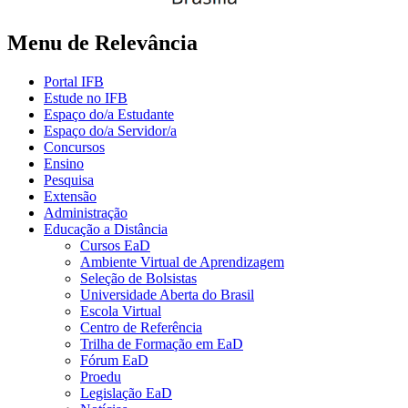
Menu de Relevância
Portal IFB
Estude no IFB
Espaço do/a Estudante
Espaço do/a Servidor/a
Concursos
Ensino
Pesquisa
Extensão
Administração
Educação a Distância
Cursos EaD
Ambiente Virtual de Aprendizagem
Seleção de Bolsistas
Universidade Aberta do Brasil
Escola Virtual
Centro de Referência
Trilha de Formação em EaD
Fórum EaD
Proedu
Legislação EaD