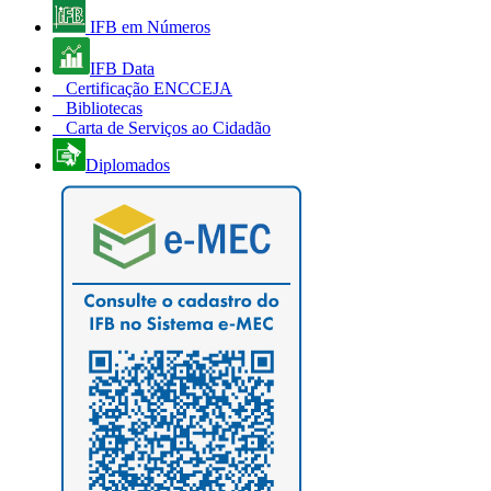
IFB em Números
IFB Data
Certificação ENCCEJA
Bibliotecas
Carta de Serviços ao Cidadão
Diplomados