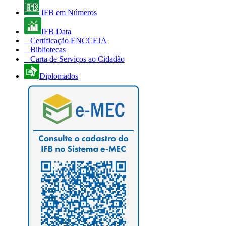
IFB em Números
IFB Data
Certificação ENCCEJA
Bibliotecas
Carta de Serviços ao Cidadão
Diplomados