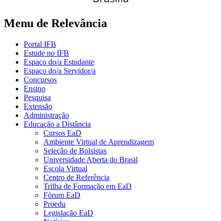
Menu de Relevância
Portal IFB
Estude no IFB
Espaço do/a Estudante
Espaço do/a Servidor/a
Concursos
Ensino
Pesquisa
Extensão
Administração
Educação a Distância
Cursos EaD
Ambiente Virtual de Aprendizagem
Seleção de Bolsistas
Universidade Aberta do Brasil
Escola Virtual
Centro de Referência
Trilha de Formação em EaD
Fórum EaD
Proedu
Legislação EaD