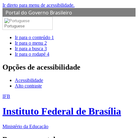
Ir direto para menu de acessibilidade.
Portal do Governo Brasileiro
Portuguese
Ir para o conteúdo
1
Ir para o menu
2
Ir para a busca
3
Ir para o rodapé
4
Opções de acessibilidade
Acessibilidade
Alto contraste
IFB
Instituto Federal de Brasília
Ministério da Educação