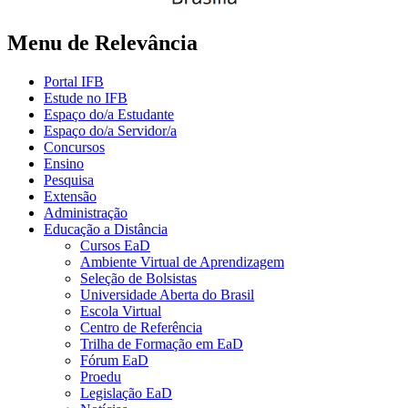
Menu de Relevância
Portal IFB
Estude no IFB
Espaço do/a Estudante
Espaço do/a Servidor/a
Concursos
Ensino
Pesquisa
Extensão
Administração
Educação a Distância
Cursos EaD
Ambiente Virtual de Aprendizagem
Seleção de Bolsistas
Universidade Aberta do Brasil
Escola Virtual
Centro de Referência
Trilha de Formação em EaD
Fórum EaD
Proedu
Legislação EaD