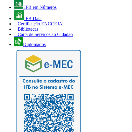
IFB em Números
IFB Data
Certificação ENCCEJA
Bibliotecas
Carta de Serviços ao Cidadão
Diplomados