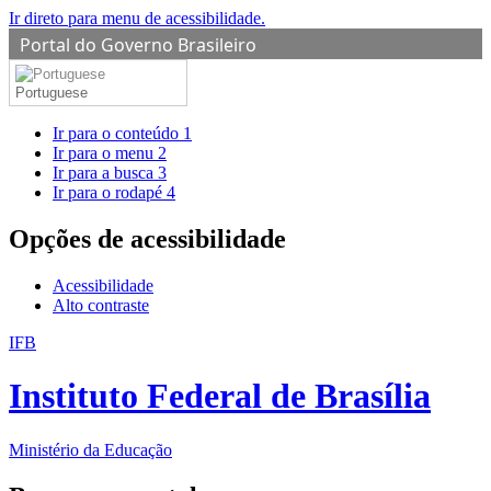
Ir direto para menu de acessibilidade.
Portal do Governo Brasileiro
Portuguese
Ir para o conteúdo
1
Ir para o menu
2
Ir para a busca
3
Ir para o rodapé
4
Opções de acessibilidade
Acessibilidade
Alto contraste
IFB
Instituto Federal de Brasília
Ministério da Educação