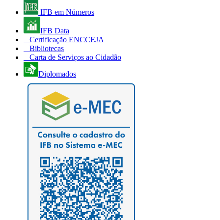
IFB em Números
IFB Data
Certificação ENCCEJA
Bibliotecas
Carta de Serviços ao Cidadão
Diplomados