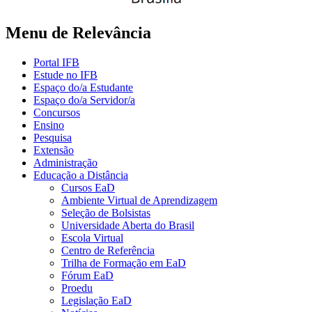
Menu de Relevância
Portal IFB
Estude no IFB
Espaço do/a Estudante
Espaço do/a Servidor/a
Concursos
Ensino
Pesquisa
Extensão
Administração
Educação a Distância
Cursos EaD
Ambiente Virtual de Aprendizagem
Seleção de Bolsistas
Universidade Aberta do Brasil
Escola Virtual
Centro de Referência
Trilha de Formação em EaD
Fórum EaD
Proedu
Legislação EaD