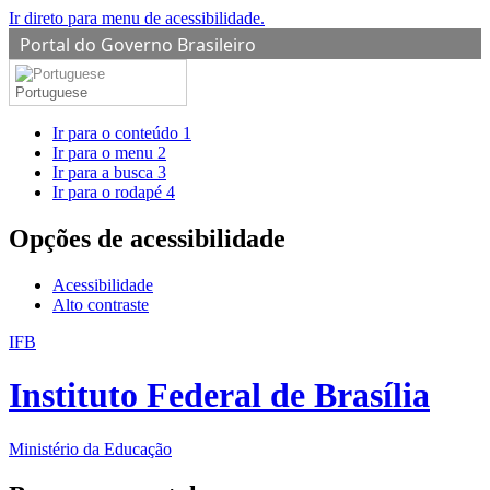
Ir direto para menu de acessibilidade.
Portal do Governo Brasileiro
Portuguese
Ir para o conteúdo
1
Ir para o menu
2
Ir para a busca
3
Ir para o rodapé
4
Opções de acessibilidade
Acessibilidade
Alto contraste
IFB
Instituto Federal de Brasília
Ministério da Educação