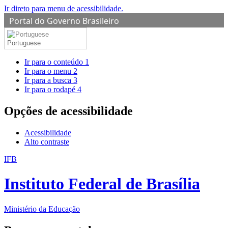
Ir direto para menu de acessibilidade.
Portal do Governo Brasileiro
Portuguese
Ir para o conteúdo
1
Ir para o menu
2
Ir para a busca
3
Ir para o rodapé
4
Opções de acessibilidade
Acessibilidade
Alto contraste
IFB
Instituto Federal de Brasília
Ministério da Educação