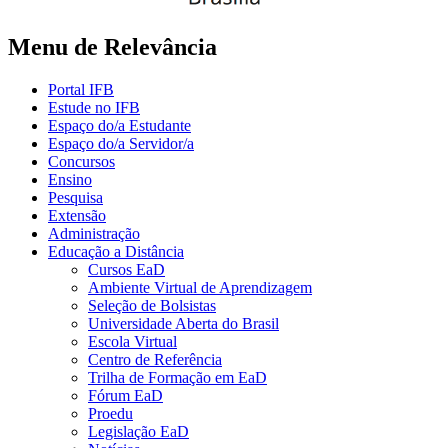
Menu de Relevância
Portal IFB
Estude no IFB
Espaço do/a Estudante
Espaço do/a Servidor/a
Concursos
Ensino
Pesquisa
Extensão
Administração
Educação a Distância
Cursos EaD
Ambiente Virtual de Aprendizagem
Seleção de Bolsistas
Universidade Aberta do Brasil
Escola Virtual
Centro de Referência
Trilha de Formação em EaD
Fórum EaD
Proedu
Legislação EaD