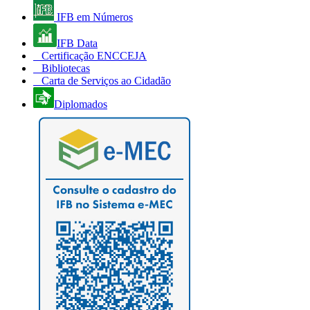
IFB em Números
IFB Data
Certificação ENCCEJA
Bibliotecas
Carta de Serviços ao Cidadão
Diplomados