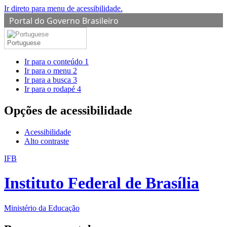
Ir direto para menu de acessibilidade.
Portal do Governo Brasileiro
Portuguese
Ir para o conteúdo
1
Ir para o menu
2
Ir para a busca
3
Ir para o rodapé
4
Opções de acessibilidade
Acessibilidade
Alto contraste
IFB
Instituto Federal de Brasília
Ministério da Educação