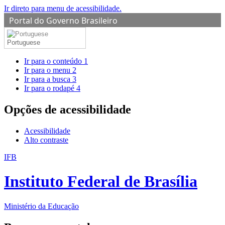
Ir direto para menu de acessibilidade.
Portal do Governo Brasileiro
Portuguese
Ir para o conteúdo
1
Ir para o menu
2
Ir para a busca
3
Ir para o rodapé
4
Opções de acessibilidade
Acessibilidade
Alto contraste
IFB
Instituto Federal de Brasília
Ministério da Educação