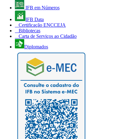
IFB em Números
IFB Data
Certificação ENCCEJA
Bibliotecas
Carta de Serviços ao Cidadão
Diplomados