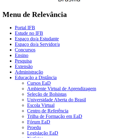
Menu de Relevância
Portal IFB
Estude no IFB
Espaço do/a Estudante
Espaço do/a Servidor/a
Concursos
Ensino
Pesquisa
Extensão
Administração
Educação a Distância
Cursos EaD
Ambiente Virtual de Aprendizagem
Seleção de Bolsistas
Universidade Aberta do Brasil
Escola Virtual
Centro de Referência
Trilha de Formação em EaD
Fórum EaD
Proedu
Legislação EaD