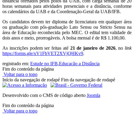
distância ofertados pelos polos da UAB
, com carga semanal de 20
horas semanais para atividades presenciais e a distância, conforme
os calendários da UAB e da Coordenação-Geral da UAB/IFB.
Os candidatos devem ter diploma de licenciatura em qualquer área
ou graduação com pós-graduação Lato Sensu ou Stricto Sensu na
área de Educação reconhecida pelo MEC. O edital tem validade de
dois anos e meio, prorrogáveis. A bolsa mensal é de R$ 1.100,00.
As inscrições podem ser feitas até
21 de janeiro de 2026
, no
link
https://forms.gle/xV1FbVET2XVjQHKv9
.
registrado em:
Estude no IFB
,
Educação a Distância
Fim do conteúdo da página
Voltar para o topo
Início da navegação de rodapé
Fim da navegação de rodapé
Desenvolvido com o CMS de código aberto
Joomla
Fim do conteúdo da página
Voltar para o topo