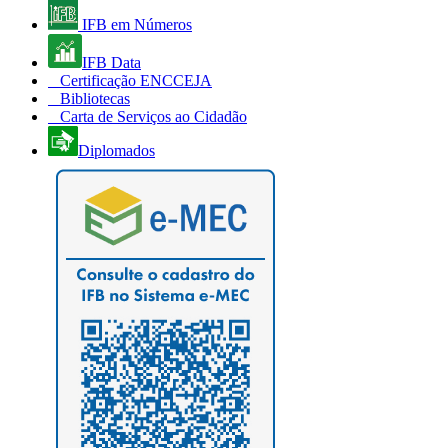
IFB em Números
IFB Data
Certificação ENCCEJA
Bibliotecas
Carta de Serviços ao Cidadão
Diplomados