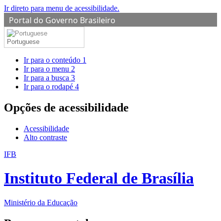
Ir direto para menu de acessibilidade.
Portal do Governo Brasileiro
Portuguese
Ir para o conteúdo
1
Ir para o menu
2
Ir para a busca
3
Ir para o rodapé
4
Opções de acessibilidade
Acessibilidade
Alto contraste
IFB
Instituto Federal de Brasília
Ministério da Educação