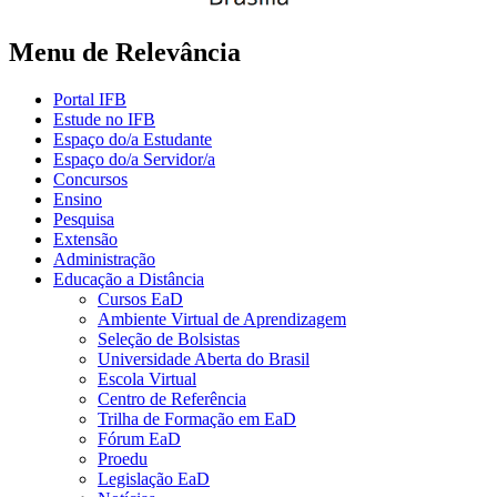
Menu de Relevância
Portal IFB
Estude no IFB
Espaço do/a Estudante
Espaço do/a Servidor/a
Concursos
Ensino
Pesquisa
Extensão
Administração
Educação a Distância
Cursos EaD
Ambiente Virtual de Aprendizagem
Seleção de Bolsistas
Universidade Aberta do Brasil
Escola Virtual
Centro de Referência
Trilha de Formação em EaD
Fórum EaD
Proedu
Legislação EaD