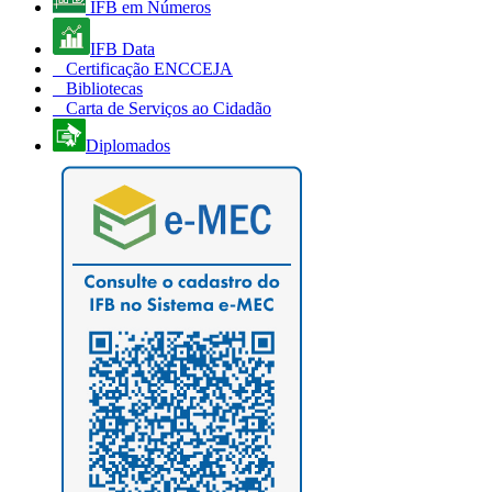
IFB em Números
IFB Data
Certificação ENCCEJA
Bibliotecas
Carta de Serviços ao Cidadão
Diplomados