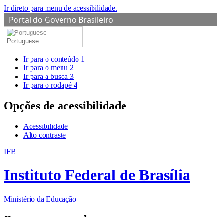
Ir direto para menu de acessibilidade.
Portal do Governo Brasileiro
Portuguese
Ir para o conteúdo
1
Ir para o menu
2
Ir para a busca
3
Ir para o rodapé
4
Opções de acessibilidade
Acessibilidade
Alto contraste
IFB
Instituto Federal de Brasília
Ministério da Educação