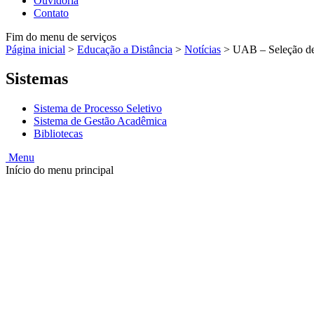
Ouvidoria
Contato
Fim do menu de serviços
Página inicial
>
Educação a Distância
>
Notícias
>
UAB – Seleção de
Sistemas
Sistema de Processo Seletivo
Sistema de Gestão Acadêmica
Bibliotecas
Menu
Início do menu principal