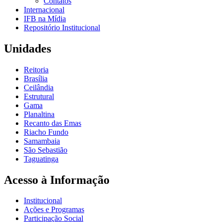
Contatos
Internacional
IFB na Mídia
Repositório Institucional
Unidades
Reitoria
Brasília
Ceilândia
Estrutural
Gama
Planaltina
Recanto das Emas
Riacho Fundo
Samambaia
São Sebastião
Taguatinga
Acesso à Informação
Institucional
Ações e Programas
Participação Social