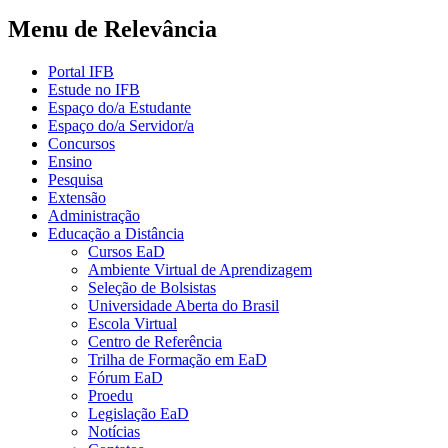
Menu de Relevância
Portal IFB
Estude no IFB
Espaço do/a Estudante
Espaço do/a Servidor/a
Concursos
Ensino
Pesquisa
Extensão
Administração
Educação a Distância
Cursos EaD
Ambiente Virtual de Aprendizagem
Seleção de Bolsistas
Universidade Aberta do Brasil
Escola Virtual
Centro de Referência
Trilha de Formação em EaD
Fórum EaD
Proedu
Legislação EaD
Notícias