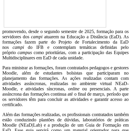
promovendo, desde o segundo semestre de 2025, formação para os
servidores dos
campi
atuarem na Educação a Distância (EaD). As
formações fazem parte do Projeto de Fortalecimento da EaD
nos
campi
do IFB e contemplam temáticas definidas pelo
próprio
campus
como prioritárias, com a participação das Equipes
Multidisciplinares em EaD de cada unidade.
Para ministrar as formações, foram contratados pedagogos e gestores
Moodle, além de estudantes bolsistas que participaram no
planejamento das formações. As ações realizadas contam com
atividades assíncronas, realizadas no ambiente virtual NEaD-
Moodle, e atividades síncronas,
online
ou presenciais. A parte
assíncrona das formações continua até o final de março, período que
os servidores têm para concluir as atividades e garantir acesso ao
certificado.
Além das formações realizadas, os profissionais contratados também
estão conduzindo plantões de dúvidas, laboratórios de práticas
Moodle (NEaD|Lab) e a produção de um Guia de Formação em
EaD. Esse guia servirá como um material orientador para que