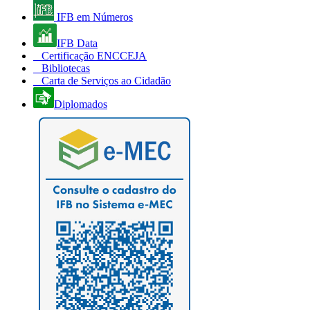
IFB em Números
IFB Data
Certificação ENCCEJA
Bibliotecas
Carta de Serviços ao Cidadão
Diplomados