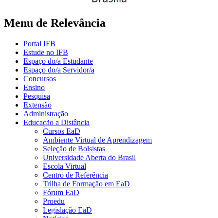
Menu de Relevância
Portal IFB
Estude no IFB
Espaço do/a Estudante
Espaço do/a Servidor/a
Concursos
Ensino
Pesquisa
Extensão
Administração
Educação a Distância
Cursos EaD
Ambiente Virtual de Aprendizagem
Seleção de Bolsistas
Universidade Aberta do Brasil
Escola Virtual
Centro de Referência
Trilha de Formação em EaD
Fórum EaD
Proedu
Legislação EaD