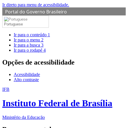
Ir direto para menu de acessibilidade.
Portal do Governo Brasileiro
Portuguese
Ir para o conteúdo
1
Ir para o menu
2
Ir para a busca
3
Ir para o rodapé
4
Opções de acessibilidade
Acessibilidade
Alto contraste
IFB
Instituto Federal de Brasília
Ministério da Educação