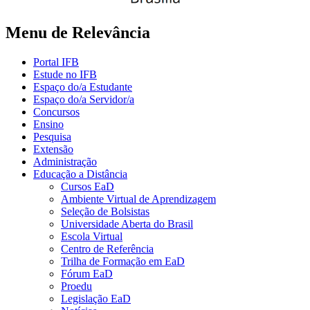
Menu de Relevância
Portal IFB
Estude no IFB
Espaço do/a Estudante
Espaço do/a Servidor/a
Concursos
Ensino
Pesquisa
Extensão
Administração
Educação a Distância
Cursos EaD
Ambiente Virtual de Aprendizagem
Seleção de Bolsistas
Universidade Aberta do Brasil
Escola Virtual
Centro de Referência
Trilha de Formação em EaD
Fórum EaD
Proedu
Legislação EaD