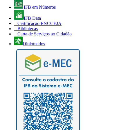
IFB em Números
IFB Data
Certificação ENCCEJA
Bibliotecas
Carta de Serviços ao Cidadão
Diplomados