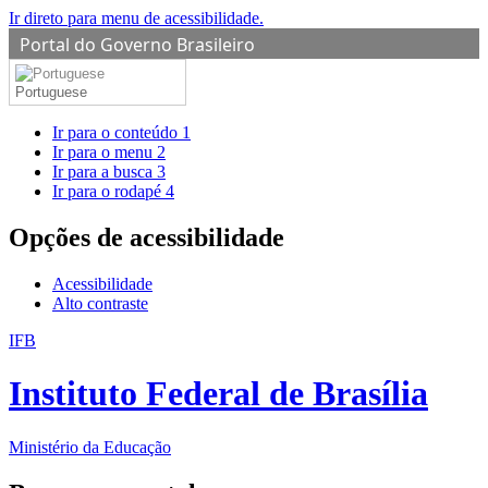
Ir direto para menu de acessibilidade.
Portal do Governo Brasileiro
Portuguese
Ir para o conteúdo
1
Ir para o menu
2
Ir para a busca
3
Ir para o rodapé
4
Opções de acessibilidade
Acessibilidade
Alto contraste
IFB
Instituto Federal de Brasília
Ministério da Educação