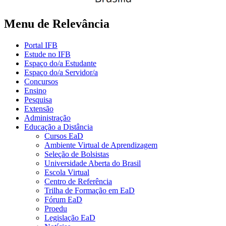
Menu de Relevância
Portal IFB
Estude no IFB
Espaço do/a Estudante
Espaço do/a Servidor/a
Concursos
Ensino
Pesquisa
Extensão
Administração
Educação a Distância
Cursos EaD
Ambiente Virtual de Aprendizagem
Seleção de Bolsistas
Universidade Aberta do Brasil
Escola Virtual
Centro de Referência
Trilha de Formação em EaD
Fórum EaD
Proedu
Legislação EaD