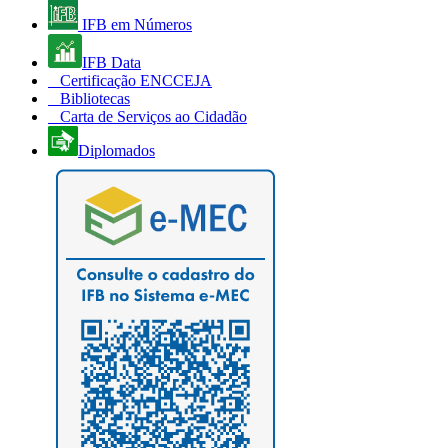
IFB em Números
IFB Data
Certificação ENCCEJA
Bibliotecas
Carta de Serviços ao Cidadão
Diplomados