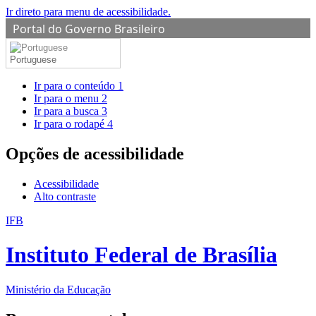
Ir direto para menu de acessibilidade.
Portal do Governo Brasileiro
Portuguese
Ir para o conteúdo
1
Ir para o menu
2
Ir para a busca
3
Ir para o rodapé
4
Opções de acessibilidade
Acessibilidade
Alto contraste
IFB
Instituto Federal de Brasília
Ministério da Educação