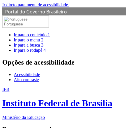
Ir direto para menu de acessibilidade.
Portal do Governo Brasileiro
Portuguese
Ir para o conteúdo
1
Ir para o menu
2
Ir para a busca
3
Ir para o rodapé
4
Opções de acessibilidade
Acessibilidade
Alto contraste
IFB
Instituto Federal de Brasília
Ministério da Educação