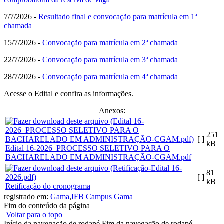
7/7/2026 -
Resultado final e convocação para matrícula em 1ª
chamada
15/7/2026 -
Convocação para matrícula em 2ª chamada
22/7/2026 -
Convocação para matrícula em 3ª chamada
28/7/2026 -
Convocação para matrícula em 4ª chamada
Acesse o Edital e confira as informações.
Anexos:
251
[ ]
kB
Edital 16-2026_PROCESSO SELETIVO PARA O
BACHARELADO EM ADMINISTRAÇÃO-CGAM.pdf
81
[ ]
kB
Retificação do cronograma
registrado em:
Gama
,
IFB Campus Gama
Fim do conteúdo da página
Voltar para o topo
Início da navegação de rodapé
Fim da navegação de rodapé