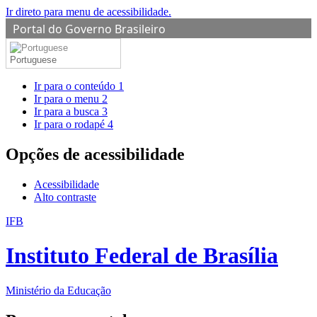
Ir direto para menu de acessibilidade.
Portal do Governo Brasileiro
Portuguese
Ir para o conteúdo
1
Ir para o menu
2
Ir para a busca
3
Ir para o rodapé
4
Opções de acessibilidade
Acessibilidade
Alto contraste
IFB
Instituto Federal de Brasília
Ministério da Educação