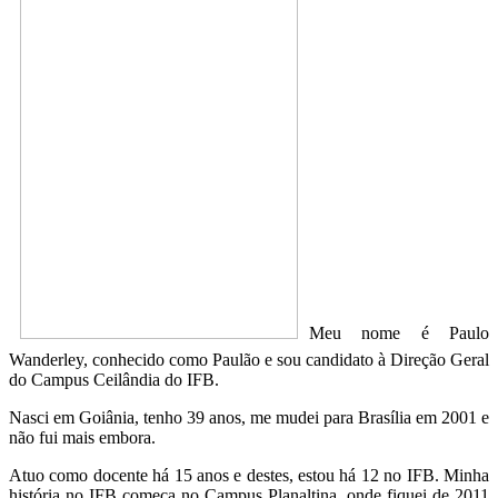
Meu nome é Paulo
Wanderley, conhecido como Paulão e sou candidato à Direção Geral
do Campus Ceilândia do IFB.
Nasci em Goiânia, tenho 39 anos, me mudei para Brasília em 2001 e
não fui mais embora.
Atuo como docente há 15 anos e destes, estou há 12 no IFB. Minha
história no IFB começa no Campus Planaltina, onde fiquei de 2011