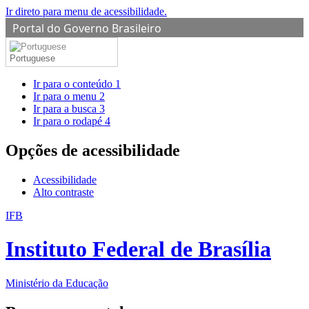
Ir direto para menu de acessibilidade.
Portal do Governo Brasileiro
Portuguese
Ir para o conteúdo
1
Ir para o menu
2
Ir para a busca
3
Ir para o rodapé
4
Opções de acessibilidade
Acessibilidade
Alto contraste
IFB
Instituto Federal de Brasília
Ministério da Educação