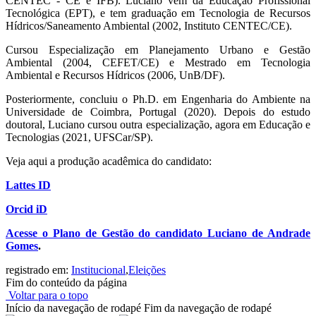
CENTEC - CE e IFB). Luciano vem da Educação Profissional
Tecnológica (EPT), e tem graduação em Tecnologia de Recursos
Hídricos/Saneamento Ambiental (2002, Instituto CENTEC/CE).
Cursou Especialização em Planejamento Urbano e Gestão
Ambiental (2004, CEFET/CE) e Mestrado em Tecnologia
Ambiental e Recursos Hídricos (2006, UnB/DF).
Posteriormente, concluiu o Ph.D. em Engenharia do Ambiente na
Universidade de Coimbra, Portugal (2020). Depois do estudo
doutoral, Luciano cursou outra especialização, agora em Educação e
Tecnologias (2021, UFSCar/SP).
Veja aqui a produção acadêmica do candidato:
Lattes ID
Orcid iD
Acesse o Plano de Gestão do candidato Luciano de Andrade
Gomes
.
registrado em:
Institucional
,
Eleições
Fim do conteúdo da página
Voltar para o topo
Início da navegação de rodapé
Fim da navegação de rodapé