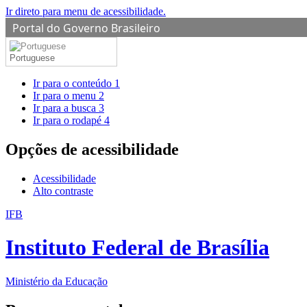
Ir direto para menu de acessibilidade.
Portal do Governo Brasileiro
Portuguese
Ir para o conteúdo
1
Ir para o menu
2
Ir para a busca
3
Ir para o rodapé
4
Opções de acessibilidade
Acessibilidade
Alto contraste
IFB
Instituto Federal de Brasília
Ministério da Educação