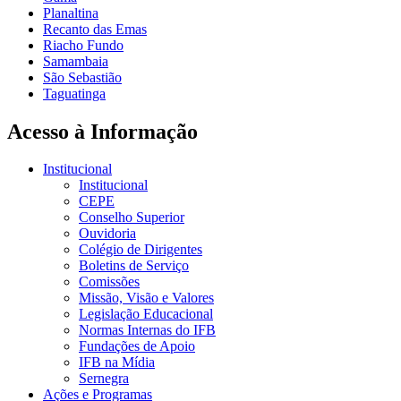
Planaltina
Recanto das Emas
Riacho Fundo
Samambaia
São Sebastião
Taguatinga
Acesso à Informação
Institucional
Institucional
CEPE
Conselho Superior
Ouvidoria
Colégio de Dirigentes
Boletins de Serviço
Comissões
Missão, Visão e Valores
Legislação Educacional
Normas Internas do IFB
Fundações de Apoio
IFB na Mídia
Sernegra
Ações e Programas