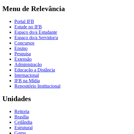
Menu de Relevância
Portal IFB
Estude no IFB
Espaço do/a Estudante
Espaço do/a Servidor/a
Concursos
Ensino
Pesquisa
Extensão
Administração
Educação a Distância
Internacional
IFB na Mídia
Repositório Institucional
Unidades
Reitoria
Brasília
Ceilândia
Estrutural
Gama