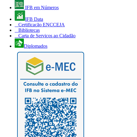
IFB em Números
IFB Data
Certificação ENCCEJA
Bibliotecas
Carta de Serviços ao Cidadão
Diplomados