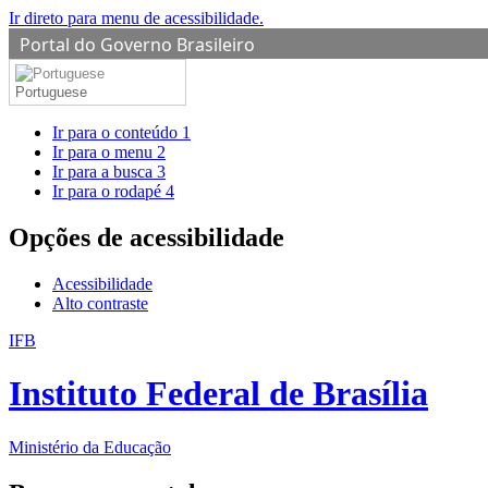
Ir direto para menu de acessibilidade.
Portal do Governo Brasileiro
Portuguese
Ir para o conteúdo
1
Ir para o menu
2
Ir para a busca
3
Ir para o rodapé
4
Opções de acessibilidade
Acessibilidade
Alto contraste
IFB
Instituto Federal de Brasília
Ministério da Educação