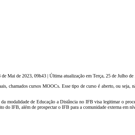
8 de Mai de 2023, 09h43
|
Última atualização em Terça, 25 de Julho d
ais, chamados cursos MOOCs. Esse tipo de curso é aberto, ou seja, não 
o da modalidade de Educação a Distância no IFB visa legitimar o proce
 do IFB, além de prospectar o IFB para a comunidade externa em nível 