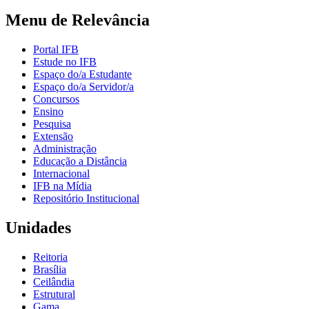
Menu de Relevância
Portal IFB
Estude no IFB
Espaço do/a Estudante
Espaço do/a Servidor/a
Concursos
Ensino
Pesquisa
Extensão
Administração
Educação a Distância
Internacional
IFB na Mídia
Repositório Institucional
Unidades
Reitoria
Brasília
Ceilândia
Estrutural
Gama