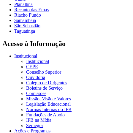
Planaltina
Recanto das Emas
Riacho Fundo
Samambaia
São Sebastião
Taguatinga
Acesso à Informação
Institucional
Institucional
CEPE
Conselho Superior
Ouvidoria
Colégio de Dirigentes
Boletins de Serviço
Comissões
Missão, Visão e Valores
Legislação Educacional
Normas Internas do IFB
Fundações de Apoio
IFB na Mídia
Sernegra
Ações e Programas