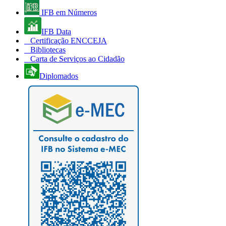
IFB em Números
IFB Data
Certificação ENCCEJA
Bibliotecas
Carta de Serviços ao Cidadão
Diplomados