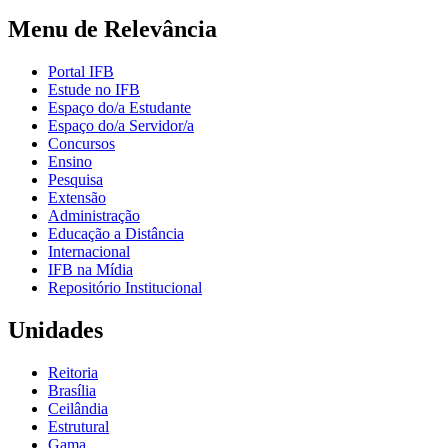
Menu de Relevância
Portal IFB
Estude no IFB
Espaço do/a Estudante
Espaço do/a Servidor/a
Concursos
Ensino
Pesquisa
Extensão
Administração
Educação a Distância
Internacional
IFB na Mídia
Repositório Institucional
Unidades
Reitoria
Brasília
Ceilândia
Estrutural
Gama