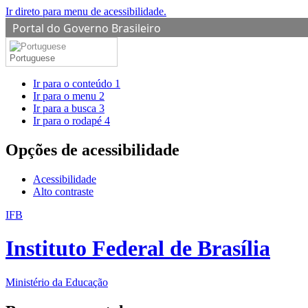
Ir direto para menu de acessibilidade.
Portal do Governo Brasileiro
Portuguese
Ir para o conteúdo
1
Ir para o menu
2
Ir para a busca
3
Ir para o rodapé
4
Opções de acessibilidade
Acessibilidade
Alto contraste
IFB
Instituto Federal de Brasília
Ministério da Educação