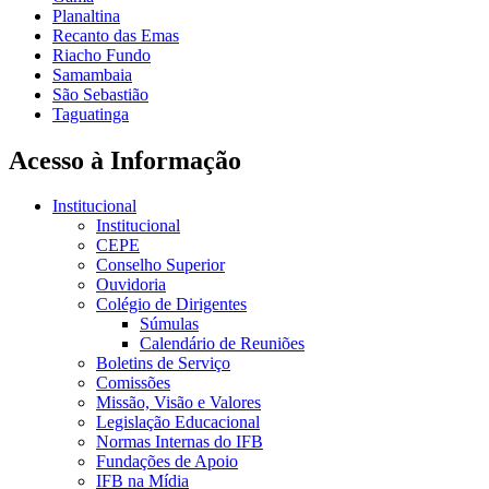
Planaltina
Recanto das Emas
Riacho Fundo
Samambaia
São Sebastião
Taguatinga
Acesso à Informação
Institucional
Institucional
CEPE
Conselho Superior
Ouvidoria
Colégio de Dirigentes
Súmulas
Calendário de Reuniões
Boletins de Serviço
Comissões
Missão, Visão e Valores
Legislação Educacional
Normas Internas do IFB
Fundações de Apoio
IFB na Mídia