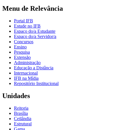
Menu de Relevância
Portal IFB
Estude no IFB
Espaço do/a Estudante
Espaço do/a Servidor/a
Concursos
Ensino
Pesquisa
Extensão
Administração
Educação a Distância
Internacional
IFB na Mídia
Repositório Institucional
Unidades
Reitoria
Brasília
Ceilândia
Estrutural
Gama