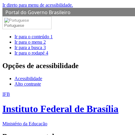
Ir direto para menu de acessibilidade.
Portal do Governo Brasileiro
Portuguese
Ir para o conteúdo
1
Ir para o menu
2
Ir para a busca
3
Ir para o rodapé
4
Opções de acessibilidade
Acessibilidade
Alto contraste
IFB
Instituto Federal de Brasília
Ministério da Educação