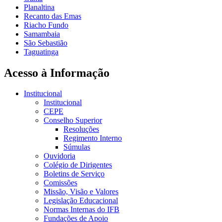
Planaltina
Recanto das Emas
Riacho Fundo
Samambaia
São Sebastião
Taguatinga
Acesso à Informação
Institucional
Institucional
CEPE
Conselho Superior
Resoluções
Regimento Interno
Súmulas
Ouvidoria
Colégio de Dirigentes
Boletins de Serviço
Comissões
Missão, Visão e Valores
Legislação Educacional
Normas Internas do IFB
Fundações de Apoio