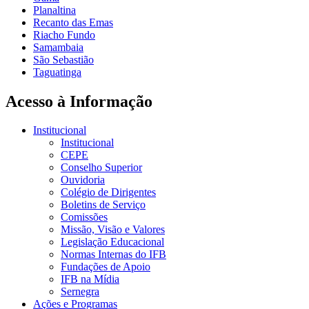
Planaltina
Recanto das Emas
Riacho Fundo
Samambaia
São Sebastião
Taguatinga
Acesso à Informação
Institucional
Institucional
CEPE
Conselho Superior
Ouvidoria
Colégio de Dirigentes
Boletins de Serviço
Comissões
Missão, Visão e Valores
Legislação Educacional
Normas Internas do IFB
Fundações de Apoio
IFB na Mídia
Sernegra
Ações e Programas