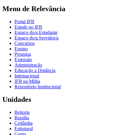
Menu de Relevância
Portal IFB
Estude no IFB
Espaço do/a Estudante
Espaço do/a Servidor/a
Concursos
Ensino
Pesquisa
Extensão
Administração
Educação a Distância
Internacional
IFB na Mídia
Repositório Institucional
Unidades
Reitoria
Brasília
Ceilândia
Estrutural
Gama