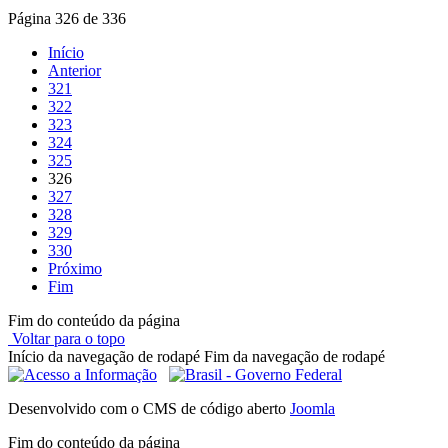
Página 326 de 336
Início
Anterior
321
322
323
324
325
326
327
328
329
330
Próximo
Fim
Fim do conteúdo da página
Voltar para o topo
Início da navegação de rodapé
Fim da navegação de rodapé
Desenvolvido com o CMS de código aberto
Joomla
Fim do conteúdo da página