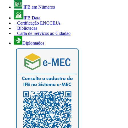
IFB em Números
IFB Data
Certificação ENCCEJA
Bibliotecas
Carta de Serviços ao Cidadão
Diplomados