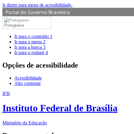
Ir direto para menu de acessibilidade.
Portal do Governo Brasileiro
Portuguese
Ir para o conteúdo
1
Ir para o menu
2
Ir para a busca
3
Ir para o rodapé
4
Opções de acessibilidade
Acessibilidade
Alto contraste
IFB
Instituto Federal de Brasília
Ministério da Educação