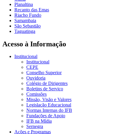
Planaltina
Recanto das Emas
Riacho Fundo
Samambaia
São Sebastião
Taguatinga
Acesso à Informação
Institucional
Institucional
CEPE
Conselho Superior
Ouvidoria
Colégio de Dirigentes
Boletins de Serviço
Comissões
Missão, Visão e Valores
Legislação Educacional
Normas Internas do IFB
Fundações de Apoio
IFB na Mídia
Sernegra
Ações e Programas