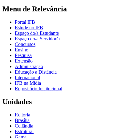
Menu de Relevância
Portal IFB
Estude no IFB
Espaço do/a Estudante
Espaço do/a Servidor/a
Concursos
Ensino
Pesquisa
Extensão
Administração
Educação a Distância
Internacional
IFB na Mídia
Repositório Institucional
Unidades
Reitoria
Brasília
Ceilândia
Estrutural
Gama