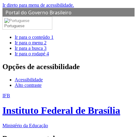
Ir direto para menu de acessibilidade.
Portal do Governo Brasileiro
Portuguese
Ir para o conteúdo
1
Ir para o menu
2
Ir para a busca
3
Ir para o rodapé
4
Opções de acessibilidade
Acessibilidade
Alto contraste
IFB
Instituto Federal de Brasília
Ministério da Educação