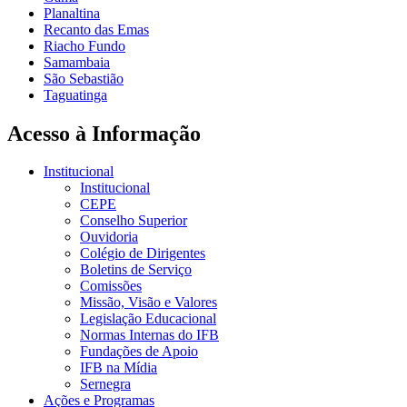
Planaltina
Recanto das Emas
Riacho Fundo
Samambaia
São Sebastião
Taguatinga
Acesso à Informação
Institucional
Institucional
CEPE
Conselho Superior
Ouvidoria
Colégio de Dirigentes
Boletins de Serviço
Comissões
Missão, Visão e Valores
Legislação Educacional
Normas Internas do IFB
Fundações de Apoio
IFB na Mídia
Sernegra
Ações e Programas