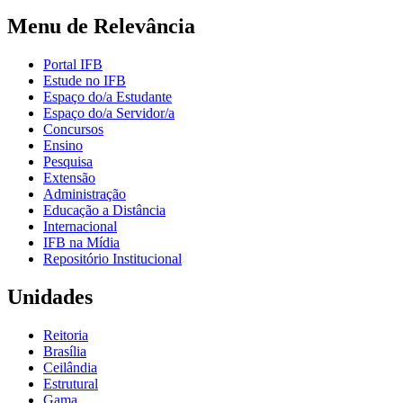
Menu de Relevância
Portal IFB
Estude no IFB
Espaço do/a Estudante
Espaço do/a Servidor/a
Concursos
Ensino
Pesquisa
Extensão
Administração
Educação a Distância
Internacional
IFB na Mídia
Repositório Institucional
Unidades
Reitoria
Brasília
Ceilândia
Estrutural
Gama