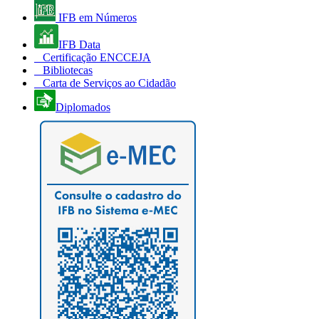
IFB em Números
IFB Data
Certificação ENCCEJA
Bibliotecas
Carta de Serviços ao Cidadão
Diplomados