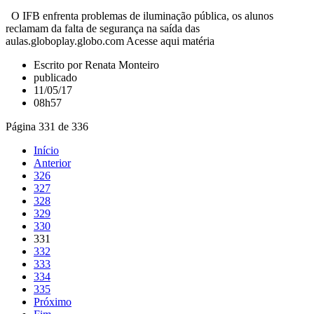
O IFB enfrenta problemas de iluminação pública, os alunos
reclamam da falta de segurança na saída das
aulas.globoplay.globo.com Acesse aqui matéria
Escrito por Renata Monteiro
publicado
11/05/17
08h57
Página 331 de 336
Início
Anterior
326
327
328
329
330
331
332
333
334
335
Próximo