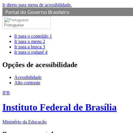
Ir direto para menu de acessibilidade.
Portal do Governo Brasileiro
Portuguese
Ir para o conteúdo
1
Ir para o menu
2
Ir para a busca
3
Ir para o rodapé
4
Opções de acessibilidade
Acessibilidade
Alto contraste
IFB
Instituto Federal de Brasília
Ministério da Educação