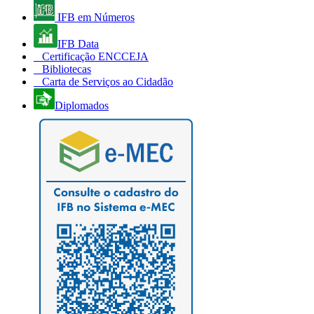
IFB em Números
IFB Data
Certificação ENCCEJA
Bibliotecas
Carta de Serviços ao Cidadão
Diplomados