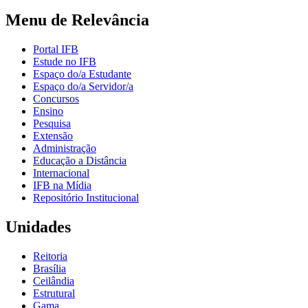
Menu de Relevância
Portal IFB
Estude no IFB
Espaço do/a Estudante
Espaço do/a Servidor/a
Concursos
Ensino
Pesquisa
Extensão
Administração
Educação a Distância
Internacional
IFB na Mídia
Repositório Institucional
Unidades
Reitoria
Brasília
Ceilândia
Estrutural
Gama