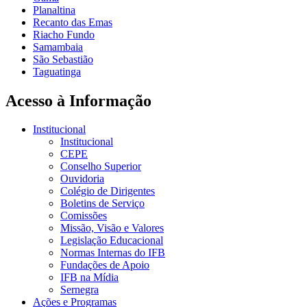
Planaltina
Recanto das Emas
Riacho Fundo
Samambaia
São Sebastião
Taguatinga
Acesso à Informação
Institucional
Institucional
CEPE
Conselho Superior
Ouvidoria
Colégio de Dirigentes
Boletins de Serviço
Comissões
Missão, Visão e Valores
Legislação Educacional
Normas Internas do IFB
Fundações de Apoio
IFB na Mídia
Sernegra
Ações e Programas