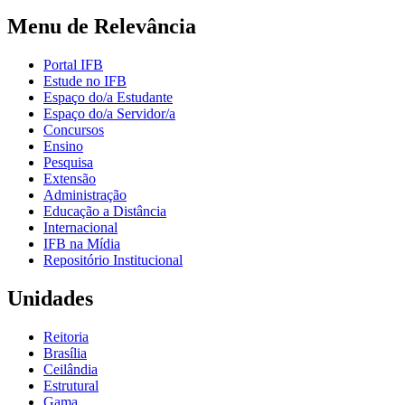
Menu de Relevância
Portal IFB
Estude no IFB
Espaço do/a Estudante
Espaço do/a Servidor/a
Concursos
Ensino
Pesquisa
Extensão
Administração
Educação a Distância
Internacional
IFB na Mídia
Repositório Institucional
Unidades
Reitoria
Brasília
Ceilândia
Estrutural
Gama