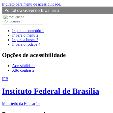
Ir direto para menu de acessibilidade.
Portal do Governo Brasileiro
Portuguese
Ir para o conteúdo
1
Ir para o menu
2
Ir para a busca
3
Ir para o rodapé
4
Opções de acessibilidade
Acessibilidade
Alto contraste
IFB
Instituto Federal de Brasília
Ministério da Educação