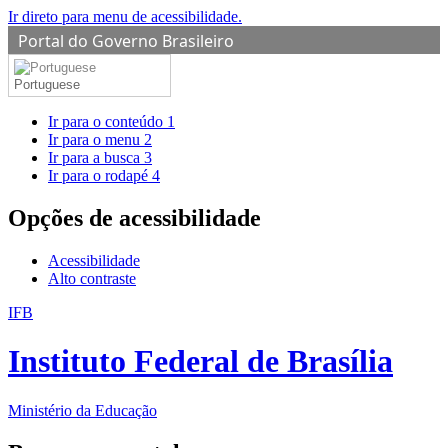
Ir direto para menu de acessibilidade.
Portal do Governo Brasileiro
Portuguese
Ir para o conteúdo
1
Ir para o menu
2
Ir para a busca
3
Ir para o rodapé
4
Opções de acessibilidade
Acessibilidade
Alto contraste
IFB
Instituto Federal de Brasília
Ministério da Educação