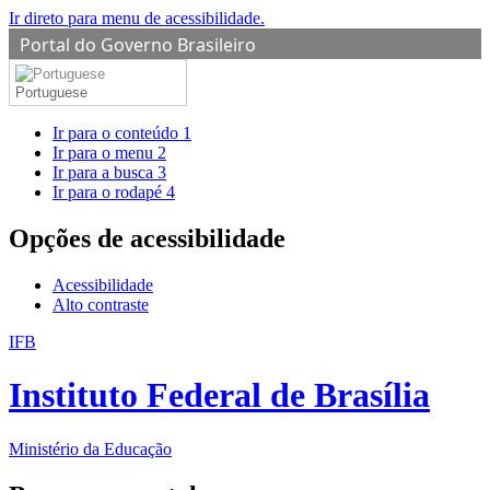
Ir direto para menu de acessibilidade.
Portal do Governo Brasileiro
Portuguese
Ir para o conteúdo
1
Ir para o menu
2
Ir para a busca
3
Ir para o rodapé
4
Opções de acessibilidade
Acessibilidade
Alto contraste
IFB
Instituto Federal de Brasília
Ministério da Educação