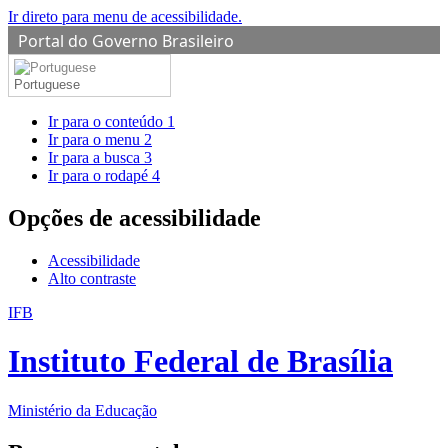
Ir direto para menu de acessibilidade.
Portal do Governo Brasileiro
Portuguese
Ir para o conteúdo
1
Ir para o menu
2
Ir para a busca
3
Ir para o rodapé
4
Opções de acessibilidade
Acessibilidade
Alto contraste
IFB
Instituto Federal de Brasília
Ministério da Educação