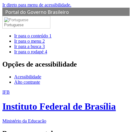
Ir direto para menu de acessibilidade.
Portal do Governo Brasileiro
Portuguese
Ir para o conteúdo
1
Ir para o menu
2
Ir para a busca
3
Ir para o rodapé
4
Opções de acessibilidade
Acessibilidade
Alto contraste
IFB
Instituto Federal de Brasília
Ministério da Educação