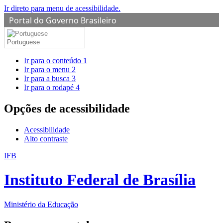
Ir direto para menu de acessibilidade.
Portal do Governo Brasileiro
Portuguese
Ir para o conteúdo
1
Ir para o menu
2
Ir para a busca
3
Ir para o rodapé
4
Opções de acessibilidade
Acessibilidade
Alto contraste
IFB
Instituto Federal de Brasília
Ministério da Educação