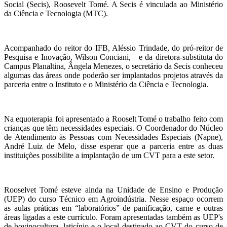
Social (Secis), Roosevelt Tomé. A Secis é vinculada ao Ministério
da Ciência e Tecnologia (MTC).
Acompanhado do reitor do IFB, Aléssio Trindade, do pró-reitor de
Pesquisa e Inovação, Wilson Conciani, e da diretora-substituta do
Campus Planaltina, Ângela Menezes, o secretário da Secis conheceu
algumas das áreas onde poderão ser implantados projetos através da
parceria entre o Instituto e o Ministério da Ciência e Tecnologia.
Na equoterapia foi apresentado a Rooselt Tomé o trabalho feito com
crianças que têm necessidades especiais. O Coordenador do Núcleo
de Atendimento às Pessoas com Necessidades Especiais (Napne),
André Luiz de Melo, disse esperar que a parceria entre as duas
instituições possibilite a implantação de um CVT para a este setor.
Rooselvet Tomé esteve ainda na Unidade de Ensino e Produção
(UEP) do curso Técnico em Agroindústria. Nesse espaço ocorrem
as aulas práticas em “laboratórios” de panificação, carne e outras
áreas ligadas a este currículo. Foram apresentadas também as UEP's
de bovinocultura, laticínio e o local destinado ao CVT do curso de