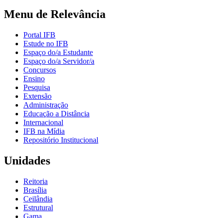
Menu de Relevância
Portal IFB
Estude no IFB
Espaço do/a Estudante
Espaço do/a Servidor/a
Concursos
Ensino
Pesquisa
Extensão
Administração
Educação a Distância
Internacional
IFB na Mídia
Repositório Institucional
Unidades
Reitoria
Brasília
Ceilândia
Estrutural
Gama