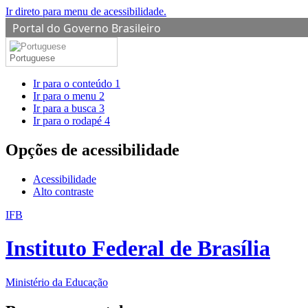
Ir direto para menu de acessibilidade.
Portal do Governo Brasileiro
Portuguese
Ir para o conteúdo
1
Ir para o menu
2
Ir para a busca
3
Ir para o rodapé
4
Opções de acessibilidade
Acessibilidade
Alto contraste
IFB
Instituto Federal de Brasília
Ministério da Educação