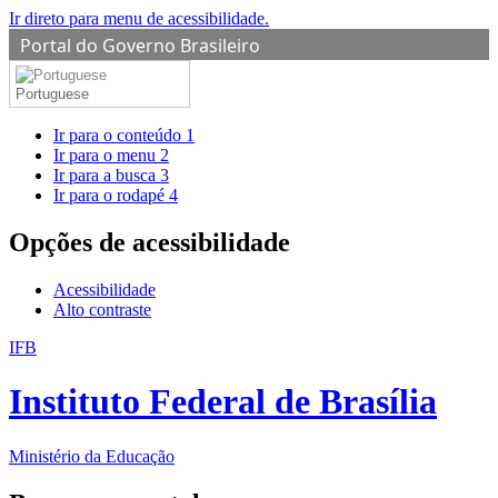
Ir direto para menu de acessibilidade.
Portal do Governo Brasileiro
Portuguese
Ir para o conteúdo
1
Ir para o menu
2
Ir para a busca
3
Ir para o rodapé
4
Opções de acessibilidade
Acessibilidade
Alto contraste
IFB
Instituto Federal de Brasília
Ministério da Educação