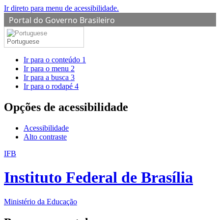
Ir direto para menu de acessibilidade.
Portal do Governo Brasileiro
Portuguese
Ir para o conteúdo
1
Ir para o menu
2
Ir para a busca
3
Ir para o rodapé
4
Opções de acessibilidade
Acessibilidade
Alto contraste
IFB
Instituto Federal de Brasília
Ministério da Educação