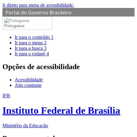
Ir direto para menu de acessibilidade.
Portal do Governo Brasileiro
Portuguese
Ir para o conteúdo
1
Ir para o menu
2
Ir para a busca
3
Ir para o rodapé
4
Opções de acessibilidade
Acessibilidade
Alto contraste
IFB
Instituto Federal de Brasília
Ministério da Educação