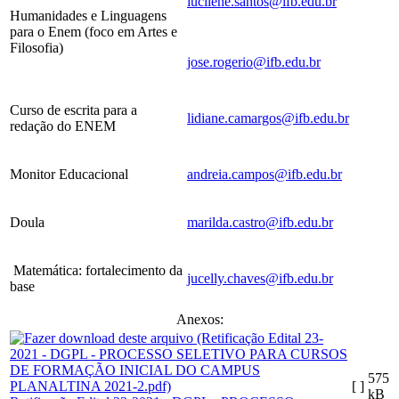
lucilene.santos@ifb.edu.br
Humanidades e Linguagens
para o Enem (foco em Artes e
Filosofia)
jose.rogerio@ifb.edu.br
Curso de escrita para a
lidiane.camargos@ifb.edu.br
redação do ENEM
Monitor Educacional
andreia.campos@ifb.edu.br
Doula
marilda.castro@ifb.edu.br
Matemática: fortalecimento da
jucelly.chaves@ifb.edu.br
base
Anexos:
575
[ ]
kB