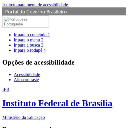
Ir direto para menu de acessibilidade.
Portal do Governo Brasileiro
Portuguese
Ir para o conteúdo
1
Ir para o menu
2
Ir para a busca
3
Ir para o rodapé
4
Opções de acessibilidade
Acessibilidade
Alto contraste
IFB
Instituto Federal de Brasília
Ministério da Educação