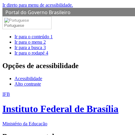
Ir direto para menu de acessibilidade.
Portal do Governo Brasileiro
Portuguese
Ir para o conteúdo
1
Ir para o menu
2
Ir para a busca
3
Ir para o rodapé
4
Opções de acessibilidade
Acessibilidade
Alto contraste
IFB
Instituto Federal de Brasília
Ministério da Educação