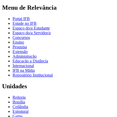
Menu de Relevância
Portal IFB
Estude no IFB
Espaço do/a Estudante
Espaço do/a Servidor/a
Concursos
Ensino
Pesquisa
Extensão
Administração
Educação a Distância
Internacional
IFB na Mídia
Repositório Institucional
Unidades
Reitoria
Brasília
Ceilândia
Estrutural
Gama