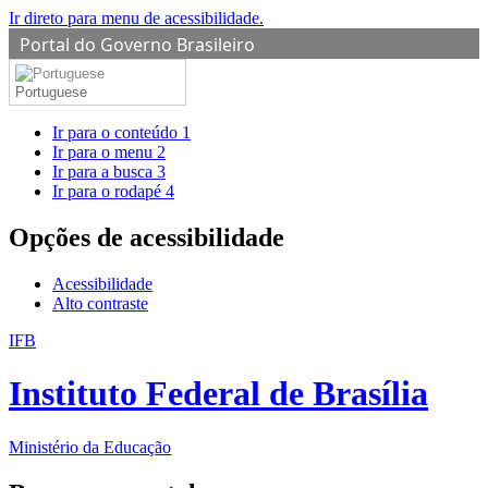
Ir direto para menu de acessibilidade.
Portal do Governo Brasileiro
Portuguese
Ir para o conteúdo
1
Ir para o menu
2
Ir para a busca
3
Ir para o rodapé
4
Opções de acessibilidade
Acessibilidade
Alto contraste
IFB
Instituto Federal de Brasília
Ministério da Educação