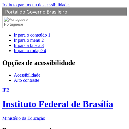
Ir direto para menu de acessibilidade.
Portal do Governo Brasileiro
Portuguese
Ir para o conteúdo
1
Ir para o menu
2
Ir para a busca
3
Ir para o rodapé
4
Opções de acessibilidade
Acessibilidade
Alto contraste
IFB
Instituto Federal de Brasília
Ministério da Educação