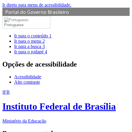
Ir direto para menu de acessibilidade.
Portal do Governo Brasileiro
Portuguese
Ir para o conteúdo
1
Ir para o menu
2
Ir para a busca
3
Ir para o rodapé
4
Opções de acessibilidade
Acessibilidade
Alto contraste
IFB
Instituto Federal de Brasília
Ministério da Educação