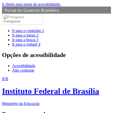
Ir direto para menu de acessibilidade.
Portal do Governo Brasileiro
Portuguese
Ir para o conteúdo
1
Ir para o menu
2
Ir para a busca
3
Ir para o rodapé
4
Opções de acessibilidade
Acessibilidade
Alto contraste
IFB
Instituto Federal de Brasília
Ministério da Educação