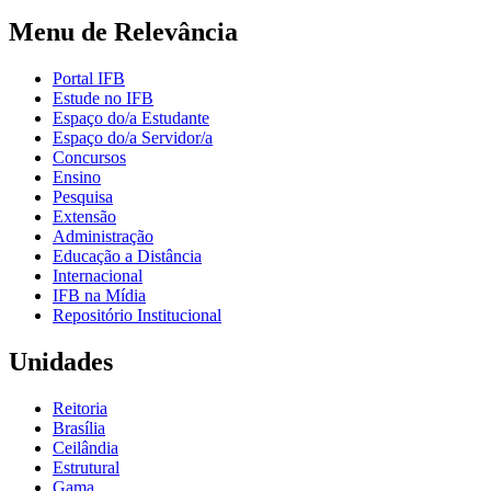
Menu de Relevância
Portal IFB
Estude no IFB
Espaço do/a Estudante
Espaço do/a Servidor/a
Concursos
Ensino
Pesquisa
Extensão
Administração
Educação a Distância
Internacional
IFB na Mídia
Repositório Institucional
Unidades
Reitoria
Brasília
Ceilândia
Estrutural
Gama