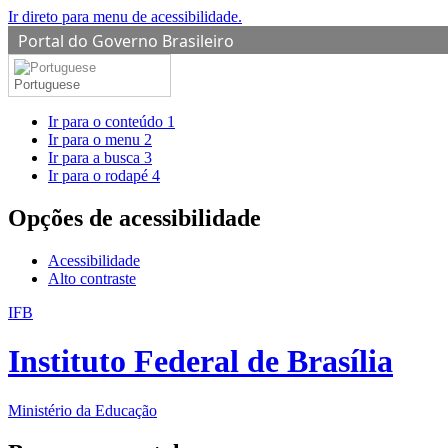
Ir direto para menu de acessibilidade.
Portal do Governo Brasileiro
Portuguese
Ir para o conteúdo
1
Ir para o menu
2
Ir para a busca
3
Ir para o rodapé
4
Opções de acessibilidade
Acessibilidade
Alto contraste
IFB
Instituto Federal de Brasília
Ministério da Educação