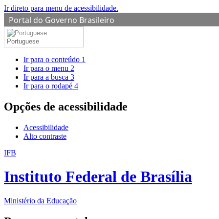
Ir direto para menu de acessibilidade.
Portal do Governo Brasileiro
Portuguese
Ir para o conteúdo
1
Ir para o menu
2
Ir para a busca
3
Ir para o rodapé
4
Opções de acessibilidade
Acessibilidade
Alto contraste
IFB
Instituto Federal de Brasília
Ministério da Educação