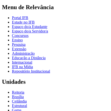
Menu de Relevância
Portal IFB
Estude no IFB
Espaço do/a Estudante
Espaço do/a Servidor/a
Concursos
Ensino
Pesquisa
Extensão
Administração
Educação a Distância
Internacional
IFB na Mídia
Repositório Institucional
Unidades
Reitoria
Brasília
Ceilândia
Estrutural
Gama