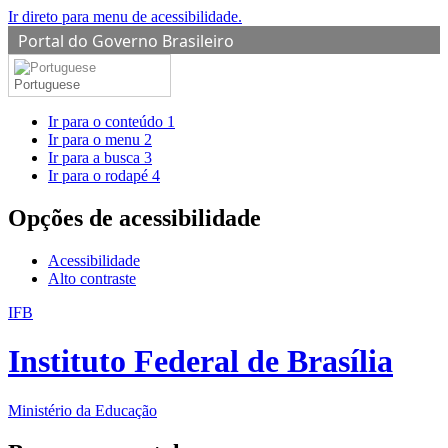
Ir direto para menu de acessibilidade.
Portal do Governo Brasileiro
Portuguese
Ir para o conteúdo
1
Ir para o menu
2
Ir para a busca
3
Ir para o rodapé
4
Opções de acessibilidade
Acessibilidade
Alto contraste
IFB
Instituto Federal de Brasília
Ministério da Educação