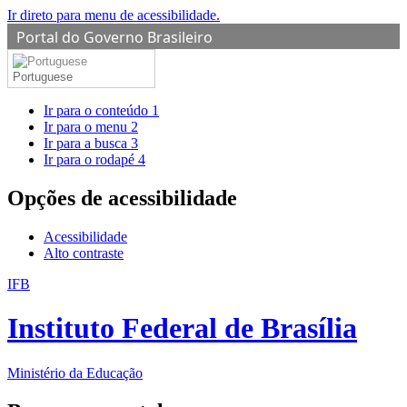
Ir direto para menu de acessibilidade.
Portal do Governo Brasileiro
Portuguese
Ir para o conteúdo
1
Ir para o menu
2
Ir para a busca
3
Ir para o rodapé
4
Opções de acessibilidade
Acessibilidade
Alto contraste
IFB
Instituto Federal de Brasília
Ministério da Educação